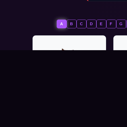
A
B
C
D
E
F
G
ANTELOPE