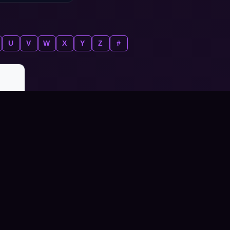
U
V
W
X
Y
Z
#