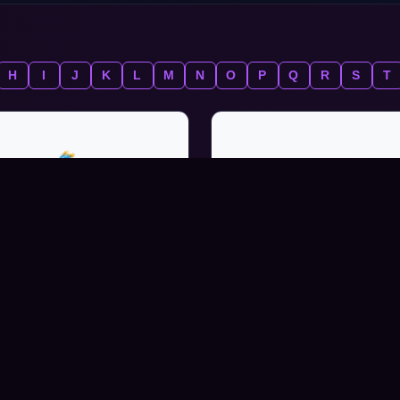
H
I
J
K
L
M
N
O
P
Q
R
S
T
ARCHAEOPTERYX
ARMADILLO