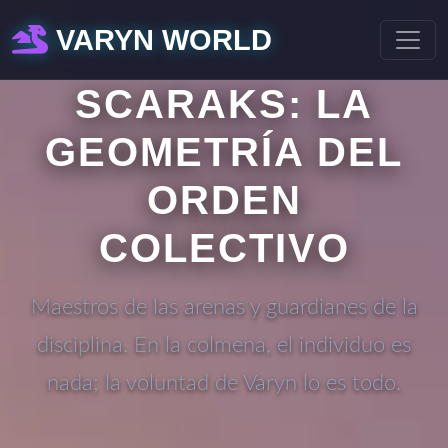
VARYN WORLD
SCARAKS: LA
GEOMETRÍA DEL
ORDEN
COLECTIVO
Maestros de las arenas y guardianes de la
disciplina. En la colmena, el individuo es
nada; la voluntad de Varyn lo es todo.