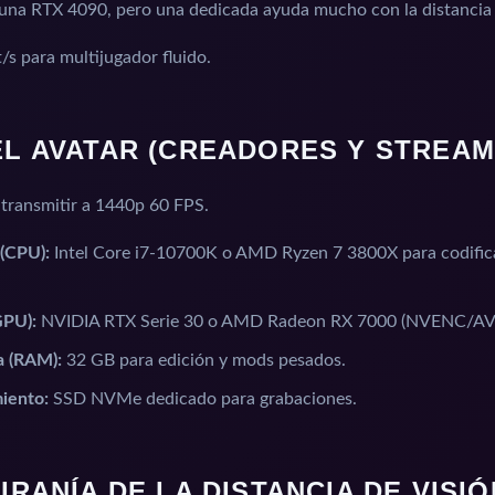
una RTX 4090, pero una dedicada ayuda mucho con la distancia 
/s para multijugador fluido.
VEL AVATAR (CREADORES Y STREA
 transmitir a 1440p 60 FPS.
 (CPU):
Intel Core i7-10700K o AMD Ryzen 7 3800X para codific
.
GPU):
NVIDIA RTX Serie 30 o AMD Radeon RX 7000 (NVENC/AV
 (RAM):
32 GB para edición y mods pesados.
iento:
SSD NVMe dedicado para grabaciones.
TIRANÍA DE LA DISTANCIA DE VISIÓ