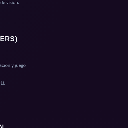
de visión.
MERS)
ación y juego
1).
N