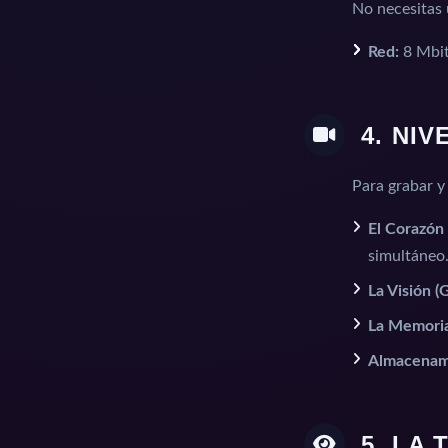
No necesitas 
Red:
8 Mbit
4. NI
Para grabar y
El Corazón
simultáneo
La Visión (
La Memoria
Almacenam
5. LA 