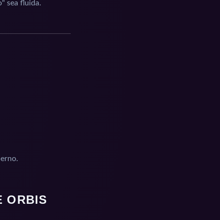
 sea fluida.
derno.
E ORBIS