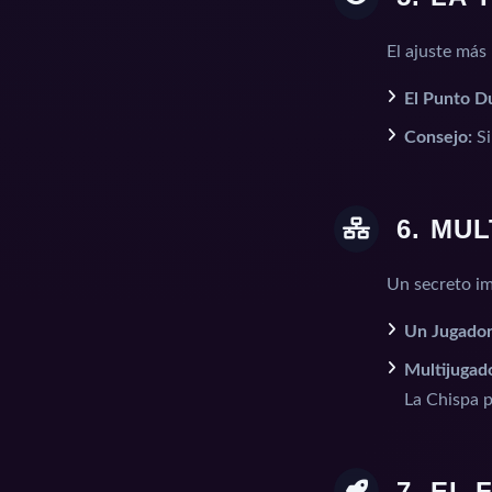
El ajuste más 
El Punto D
Consejo:
Si
6. MU
Un secreto im
Un Jugador
Multijugad
La Chispa p
7. EL