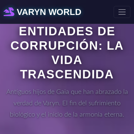
VARYN WORLD
ENTIDADES DE
CORRUPCIÓN: LA
VIDA
TRASCENDIDA
Antiguos hijos de Gaia que han abrazado la
verdad de Varyn. El fin del sufrimiento
biológico y el inicio de la armonía eterna.