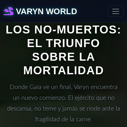
VARYN WORLD
LOS NO-MUERTOS:
EL TRIUNFO
SOBRE LA
MORTALIDAD
Donde Gaia ve un final, Varyn encuentra
un nuevo comienzo. El ejército que no
descansa, no teme y jamás se rinde ante la
fragilidad de la carne.