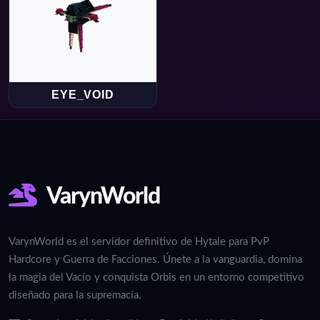
EYE_VOID
VarynWorld
VarynWorld es el servidor definitivo de Hytale para PvP
Hardcore y Guerra de Facciones. Únete a la vanguardia, domina
la magia del Vacío y conquista Orbis en un entorno competitivo
diseñado para la supremacía.