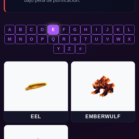
bajo pena de purificación.
A
B
C
D
E
F
G
H
I
J
K
L
M
N
O
P
Q
R
S
T
U
V
W
X
Y
Z
#
EEL
EMBERWULF