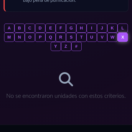
bajo pena de purificación.
A
B
C
D
E
F
G
H
I
J
K
L
M
N
O
P
Q
R
S
T
U
V
W
X
Y
Z
#
No se encontraron unidades con estos criterios.