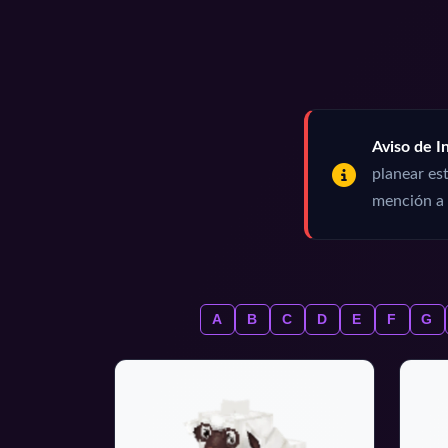
Aviso de In
planear est
mención a 
A
B
C
D
E
F
G