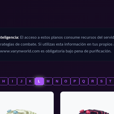
teligencia:
El acceso a estos planos consume recursos del servid
rategias de combate. Si utilizas esta información en tus propios 
www.varynworld.com es obligatoria bajo pena de purificación.
H
I
J
K
L
M
N
O
P
Q
R
S
T