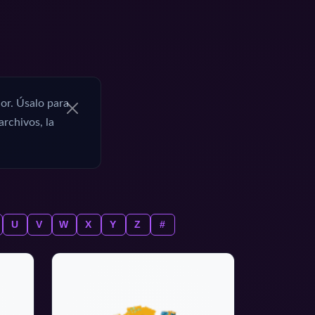
or. Úsalo para
archivos, la
U
V
W
X
Y
Z
#