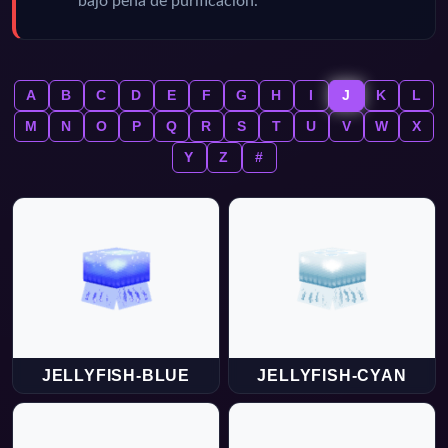
bajo pena de purificación.
A
B
C
D
E
F
G
H
I
J
K
L
M
N
O
P
Q
R
S
T
U
V
W
X
Y
Z
#
JELLYFISH-BLUE
JELLYFISH-CYAN