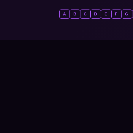
A
B
C
D
E
F
G