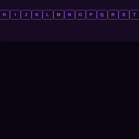
H
I
J
K
L
M
N
O
P
Q
R
S
T
No se encontraron unidades con estos criterios.