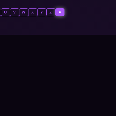
U
V
W
X
Y
Z
#
HYTALE DOMINION