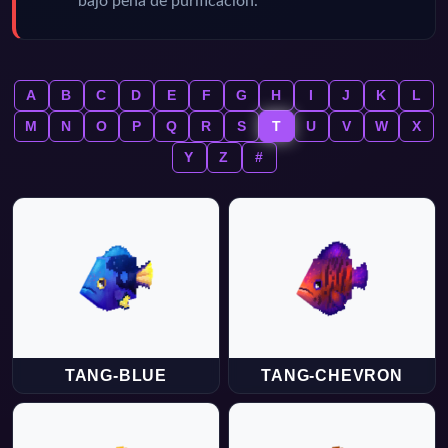
bajo pena de purificación.
A
B
C
D
E
F
G
H
I
J
K
L
M
N
O
P
Q
R
S
T
U
V
W
X
Y
Z
#
TANG-BLUE
TANG-CHEVRON