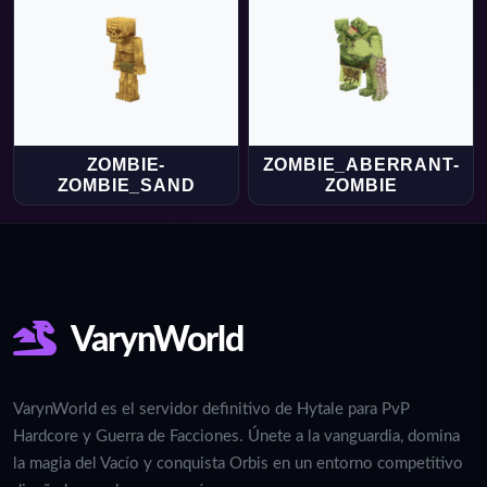
ZOMBIE-
ZOMBIE_ABERRANT-
ZOMBIE_SAND
ZOMBIE
VarynWorld
VarynWorld es el servidor definitivo de Hytale para PvP
Hardcore y Guerra de Facciones. Únete a la vanguardia, domina
la magia del Vacío y conquista Orbis en un entorno competitivo