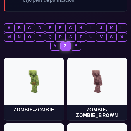
bajo pena de purificación.
A
B
C
D
E
F
G
H
I
J
K
L
M
N
O
P
Q
R
S
T
U
V
W
X
Y
Z
#
ZOMBIE-ZOMBIE
ZOMBIE-
ZOMBIE_BROWN