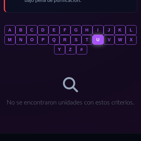
bajo pena de purificación.
A
B
C
D
E
F
G
H
I
J
K
L
M
N
O
P
Q
R
S
T
U
V
W
X
Y
Z
#
No se encontraron unidades con estos criterios.