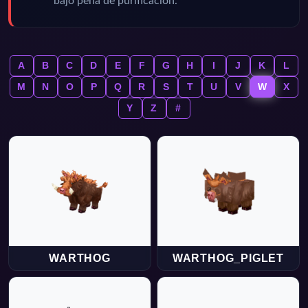
bajo pena de purificación.
A
B
C
D
E
F
G
H
I
J
K
L
M
N
O
P
Q
R
S
T
U
V
W
X
Y
Z
#
WARTHOG
WARTHOG_PIGLET