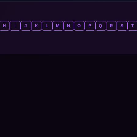
H
I
J
K
L
M
N
O
P
Q
R
S
T