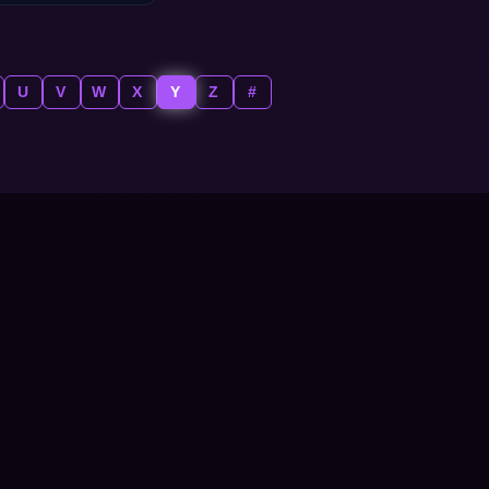
U
V
W
X
Y
Z
#