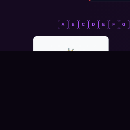
A
B
C
D
E
F
G
YETI