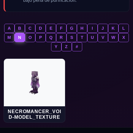
bajo pena de purificación.
A
B
C
D
E
F
G
H
I
J
K
L
M
N
O
P
Q
R
S
T
U
V
W
X
Y
Z
#
NECROMANCER_VOI
D-MODEL_TEXTURE