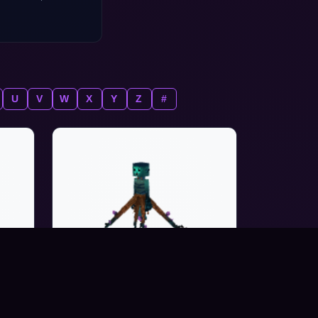
U
V
W
X
Y
Z
#
HEDERA