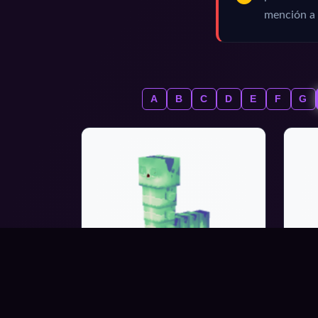
mención a 
A
B
C
D
E
F
G
HATWORM-
HA
MODEL_GREEN