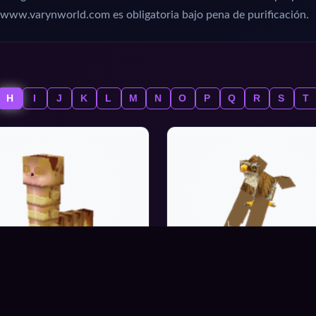
www.varynworld.com es obligatoria bajo pena de purificación.
H
I
J
K
L
M
N
O
P
Q
R
S
T
TWORM-MODEL_PINK
HAWK